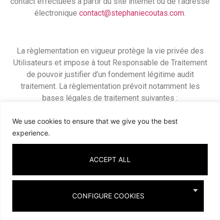
contact effectuées à partir du site internet ou de l’adresse
électronique
contact@stephaniecoutas.com
.
La règlementation en vigueur protège la vie privée des
Utilisateurs et impose à tout Responsable de Traitement
de pouvoir justifier d’un fondement légitime audit
traitement. La règlementation prévoit notamment les
bases légales de traitement suivantes :
– L’exécution d’un contrat ;
We use cookies to ensure that we give you the best
experience.
– Le respect d’une obligation légale ;
– Le consentement préalable de la personne concernée ;
ACCEPT ALL
– l’intérêt légitime du Responsable de Traitement, dans le
respect des droits et libertés des Utilisateurs.
CONFIGURE COOKIES